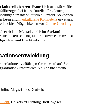
n kulturell diversen Teams?
Ich unterstütze Sie
fallbezogen bei interkulturellen Problemen,
derungen im interkulturellen Umfeld. So können
en lösen und
interkulturelle Kompetenz
erweitern.
ie flexiblen Möglichkeiten von
Online-Coaching
.
chtet sich an
Menschen die im Ausland
räfte
in Deutschland, kulturell diverse Teams und
igration und Flucht
arbeiten.
isationsentwicklung
er kulturell vielfältigen Gesellschaft an? Sie
Organisation? Informieren Sie sich über meine
, Online-Magazin des Deutschen
Flucht.
Universität Freiburg.
freiDok
plus