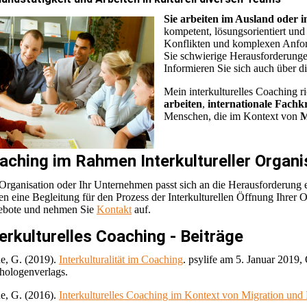
Sie arbeiten im Ausland oder i
kompetent, lösungsorientiert und 
Konflikten und komplexen Anfor
Sie schwierige Herausforderung
Informieren Sie sich auch über d
Mein interkulturelles Coaching ri
arbeiten
,
internationale Fachk
Menschen, die im Kontext von
M
aching im Rahmen Interkultureller Organ
 Organisation oder Ihr Unternehmen passt sich an die Herausforderung ein
en eine Begleitung für den Prozess der Interkulturellen Öffnung Ihrer 
bote und nehmen Sie
Kontakt
auf.
terkulturelles Coaching - Beiträge
e, G. (2019).
Interkulturalität im Coaching
. psylife am 5. Januar 2019
hologenverlags.
e, G. (2016).
Interkulturelles Coaching im Kontext von Migration und 